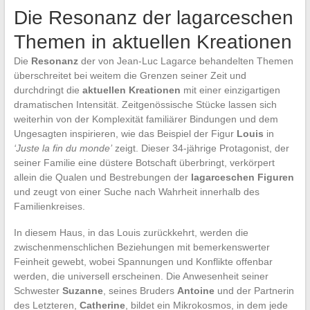
Die Resonanz der lagarceschen
Themen in aktuellen Kreationen
Die
Resonanz
der von Jean-Luc Lagarce behandelten Themen
überschreitet bei weitem die Grenzen seiner Zeit und
durchdringt die
aktuellen Kreationen
mit einer einzigartigen
dramatischen Intensität. Zeitgenössische Stücke lassen sich
weiterhin von der Komplexität familiärer Bindungen und dem
Ungesagten inspirieren, wie das Beispiel der Figur
Louis
in
‘Juste la fin du monde’
zeigt. Dieser 34-jährige Protagonist, der
seiner Familie eine düstere Botschaft überbringt, verkörpert
allein die Qualen und Bestrebungen der
lagarceschen Figuren
und zeugt von einer Suche nach Wahrheit innerhalb des
Familienkreises.
In diesem Haus, in das Louis zurückkehrt, werden die
zwischenmenschlichen Beziehungen mit bemerkenswerter
Feinheit gewebt, wobei Spannungen und Konflikte offenbar
werden, die universell erscheinen. Die Anwesenheit seiner
Schwester
Suzanne
, seines Bruders
Antoine
und der Partnerin
des Letzteren,
Catherine
, bildet ein Mikrokosmos, in dem jede