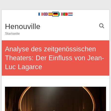
Henouville
Startseite
Analyse des zeitgenössischen
Theaters: Der Einfluss von Jean-
Luc Lagarce