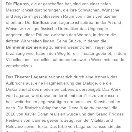
Die
Figuren
, die er geschaffen hat, sind von einer tiefen
Menschlichkeit durchdrungen, die ihre Schwächen, Wünsche
und Ängste im geschlossenen Raum von intensiven Szenen
offenbart. Der
Einfluss
von Lagarce ist spürbar in der Art und
Weise, wie zeitgenössische Dramatiker das Ungesagte
angehen, diese Räume zwischen den Worten, in denen die
tiefsten Wahrheiten liegen. Seine Stücke, in denen die
Bühneninszenierung
zu einem wesentlichen Träger der
Erzählung wird, haben den Weg für ein Theater geebnet, in dem
Visuelles und Textuelles auf bemerkenswerte Weise miteinander
verschmelzen.
Das
Theater Lagarce
zeichnet sich durch eine Ästhetik des
Aufbruchs aus, eine Fragmentierung der Dialoge, die die
Diskontinuität des modernen Lebens widerspiegelt. Das Werk
von Lagarce, weit davon entfernt, mit der Zeit zu verblassen,
hallt weiterhin im gegenwärtigen dramatischen Kunstschaffen
nach. Die filmische Adaption von
‘Juste la fin du monde’
, die
2016 von Xavier Dolan realisiert wurde und den Grand Prix des
Festivals von Cannes gewann, zeugt von der Vitalität und
Relevanz seiner Texte. Das Erbe von Lagarce transcendet die