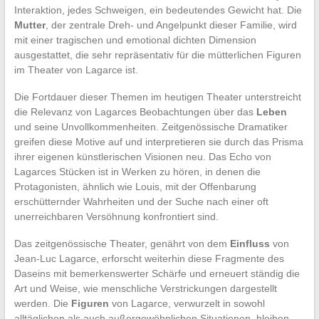
Interaktion, jedes Schweigen, ein bedeutendes Gewicht hat. Die
Mutter
, der zentrale Dreh- und Angelpunkt dieser Familie, wird
mit einer tragischen und emotional dichten Dimension
ausgestattet, die sehr repräsentativ für die mütterlichen Figuren
im Theater von Lagarce ist.
Die Fortdauer dieser Themen im heutigen Theater unterstreicht
die Relevanz von Lagarces Beobachtungen über das
Leben
und seine Unvollkommenheiten. Zeitgenössische Dramatiker
greifen diese Motive auf und interpretieren sie durch das Prisma
ihrer eigenen künstlerischen Visionen neu. Das Echo von
Lagarces Stücken ist in Werken zu hören, in denen die
Protagonisten, ähnlich wie Louis, mit der Offenbarung
erschütternder Wahrheiten und der Suche nach einer oft
unerreichbaren Versöhnung konfrontiert sind.
Das zeitgenössische Theater, genährt von dem
Einfluss
von
Jean-Luc Lagarce, erforscht weiterhin diese Fragmente des
Daseins mit bemerkenswerter Schärfe und erneuert ständig die
Art und Weise, wie menschliche Verstrickungen dargestellt
werden. Die
Figuren
von Lagarce, verwurzelt in sowohl
alltäglichen als auch außergewöhnlichen Situationen, bleiben