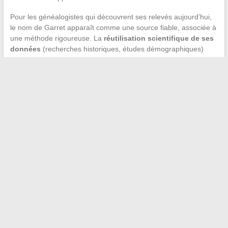
Pour les généalogistes qui découvrent ses relevés aujourd’hui,
le nom de Garret apparaît comme une source fiable, associée à
une méthode rigoureuse. La
réutilisation scientifique de ses
données
(recherches historiques, études démographiques)
prolonge l’utilité de son travail bien au-delà du cercle familial.
Le parcours de Jean-Louis Garret illustre ce qu’un contributeur
méthodique peut apporter à un domaine entier. Ses relevés
structurés, ses tutoriels et son engagement pour la gratuité ont
façonné les pratiques de la généalogie collaborative française.
Les bases qu’il a constituées restent consultées
quotidiennement, preuve que la rigueur d’indexation prime sur
le volume brut de données.
←
Les meilleures astuces pour trouver un emploi rapidement
en 2024
Tout savoir sur l’American Bully et l’Exotic Bully : guide pour