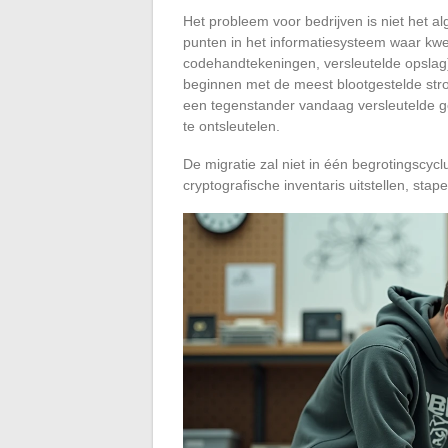
Het probleem voor bedrijven is niet het alg
punten in het informatiesysteem waar kwet
codehandtekeningen, versleutelde opslag)
beginnen met de meest blootgestelde stro
een tegenstander vandaag versleutelde 
te ontsleutelen.
De migratie zal niet in één begrotingscycl
cryptografische inventaris uitstellen, stap