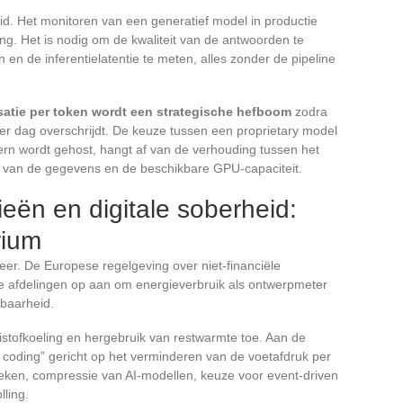
d. Het monitoren van een generatief model in productie
ring. Het is nodig om de kwaliteit van de antwoorden te
 en de inferentielatentie te meten, alles zonder de pipeline
atie per token wordt een strategische hefboom
zodra
r dag overschrijdt. De keuze tussen een proprietary model
ern wordt gehost, hangt af van de verhouding tussen het
d van de gegevens en de beschikbare GPU-capaciteit.
ën en digitale soberheid:
rium
r. De Europese regelgeving over niet-financiële
he afdelingen op aan om energieverbruik als ontwerpmeter
kbaarheid.
istofkoeling en hergebruik van restwarmte toe. Aan de
n coding” gericht op het verminderen van de voetafdruk per
eken, compressie van AI-modellen, keuze voor event-driven
lling.