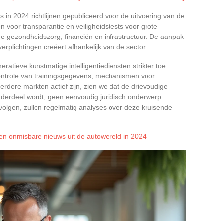
s in 2024 richtlijnen gepubliceerd voor de uitvoering van de
 voor transparantie en veiligheidstests voor grote
e gezondheidszorg, financiën en infrastructuur. De aanpak
verplichtingen creëert afhankelijk van de sector.
eratieve kunstmatige intelligentiediensten strikter toe:
controle van trainingsgegevens, mechanismen voor
rdere markten actief zijn, zien we dat de drievoudige
derdeel wordt, geen eenvoudig juridisch onderwerp.
volgen, zullen regelmatig analyses over deze kruisende
 en onmisbare nieuws uit de autowereld in 2024