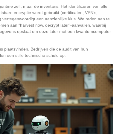
oritme zelf, maar de inventaris. Het identificeren van alle
sbare encryptie wordt gebruikt (certificaten, VPN’s,
 vertegenwoordigt een aanzienlijke klus. We raden aan te
men aan “harvest now, decrypt later”-aanvallen, waarbij
gegevens opslaat om deze later met een kwantumcomputer
us plaatsvinden. Bedrijven die de audit van hun
elen een stille technische schuld op.