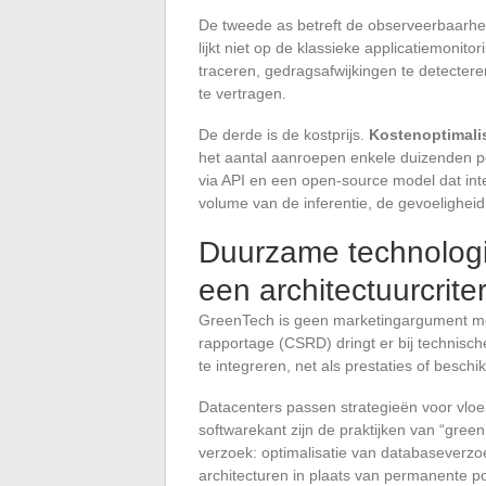
De tweede as betreft de observeerbaarhei
lijkt niet op de klassieke applicatiemonito
traceren, gedragsafwijkingen te detecteren
te vertragen.
De derde is de kostprijs.
Kostenoptimalis
het aantal aanroepen enkele duizenden pe
via API en een open-source model dat int
volume van de inferentie, de gevoelighei
Duurzame technologie
een architectuurcrite
GreenTech is geen marketingargument mee
rapportage (CSRD) dringt er bij technisc
te integreren, net als prestaties of beschi
Datacenters passen strategieën voor vloe
softwarekant zijn de praktijken van “gree
verzoek: optimalisatie van databaseverzo
architecturen in plaats van permanente po