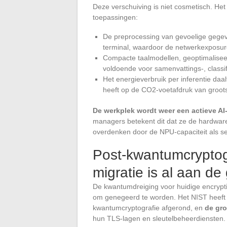
Deze verschuiving is niet cosmetisch. He
toepassingen:
De preprocessing van gevoelige gegev
terminal, waardoor de netwerkexposur
Compacte taalmodellen, geoptimalisee
voldoende voor samenvattings-, classif
Het energieverbruik per inferentie daal
heeft op de CO2-voetafdruk van groots
De werkplek wordt weer een actieve A
managers betekent dit dat ze de hardwar
overdenken door de NPU-capaciteit als sel
Post-kwantumcryptog
migratie is al aan de
De kwantumdreiging voor huidige encrypti
om genegeerd te worden. Het NIST heeft i
kwantumcryptografie afgerond, en
de gro
hun TLS-lagen en sleutelbeheerdiensten.