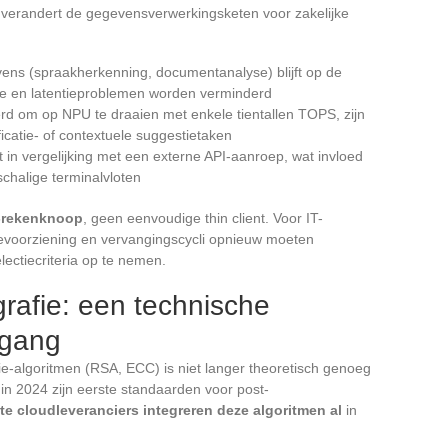
t verandert de gegevensverwerkingsketen voor zakelijke
ens (spraakherkenning, documentanalyse) blijft op de
e en latentieproblemen worden verminderd
rd om op NPU te draaien met enkele tientallen TOPS, zijn
icatie- of contextuele suggestietaken
t in vergelijking met een externe API-aanroep, wat invloed
chalige terminalvloten
I-rekenknoop
, geen eenvoudige thin client. Voor IT-
evoorziening en vervangingscycli opnieuw moeten
ectiecriteria op te nemen.
rafie: een technische
 gang
e-algoritmen (RSA, ECC) is niet langer theoretisch genoeg
n 2024 zijn eerste standaarden voor post-
te cloudleveranciers integreren deze algoritmen al
in