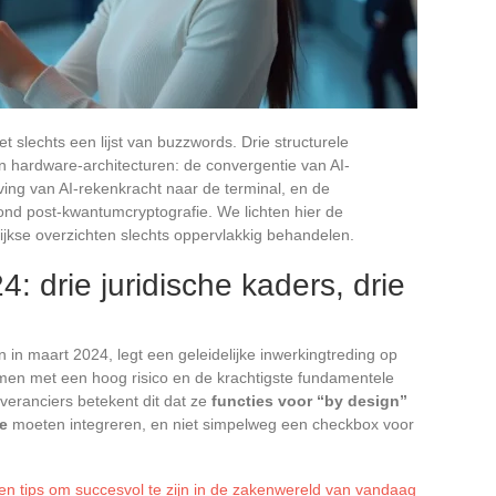
t slechts een lijst van buzzwords. Drie structurele
 hardware-architecturen: de convergentie van AI-
ving van AI-rekenkracht naar de terminal, en de
ond post-kwantumcryptografie. We lichten hier de
ijkse overzichten slechts oppervlakkig behandelen.
4: drie juridische kaders, drie
 in maart 2024, legt een geleidelijke inwerkingtreding op
men met een hoog risico en de krachtigste fundamentele
veranciers betekent dit dat ze
functies voor “by design”
e
moeten integreren, en niet simpelweg een checkbox voor
 en tips om succesvol te zijn in de zakenwereld van vandaag