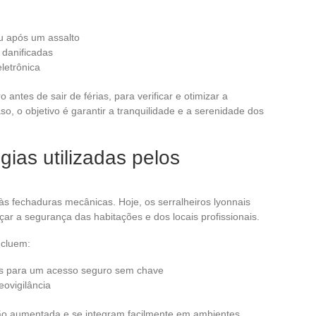
u após um assalto
 danificadas
letrônica
ntes de sair de férias, para verificar e otimizar a
, o objetivo é garantir a tranquilidade e a serenidade dos
gias utilizadas pelos
às fechaduras mecânicas. Hoje, os serralheiros lyonnais
çar a segurança das habitações e dos locais profissionais.
ncluem:
as para um acesso seguro sem chave
ovigilância
o aumentada e se integram facilmente em ambientes