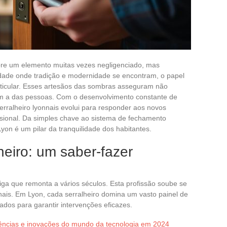
bre um elemento muitas vezes negligenciado, mas
idade onde tradição e modernidade se encontram, o papel
ticular. Esses artesãos das sombras asseguram não
m a das pessoas. Com o desenvolvimento constante de
erralheiro lyonnais evolui para responder aos novos
ssional. Da simples chave ao sistema de fechamento
Lyon é um pilar da tranquilidade dos habitantes.
heiro: um saber-fazer
iga que remonta a vários séculos. Esta profissão soube se
ais. Em Lyon, cada serralheiro domina um vasto painel de
zados para garantir intervenções eficazes.
ências e inovações do mundo da tecnologia em 2024