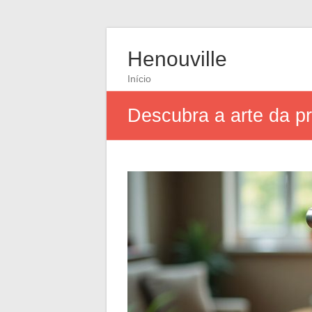
Henouville
Início
Descubra a arte da pr