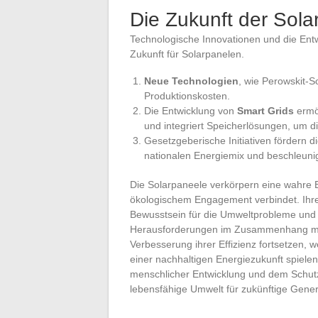
Die Zukunft der Sola
Technologische Innovationen und die Entw
Zukunft für Solarpanelen.
Neue Technologien
, wie Perowskit-S
Produktionskosten.
Die Entwicklung von
Smart Grids
ermög
und integriert Speicherlösungen, um d
Gesetzgeberische Initiativen fördern d
nationalen Energiemix und beschleuni
Die Solarpaneele verkörpern eine wahre E
ökologischem Engagement verbindet. Ihr
Bewusstsein für die Umweltprobleme und die
Herausforderungen im Zusammenhang mit i
Verbesserung ihrer Effizienz fortsetzen, 
einer nachhaltigen Energiezukunft spiel
menschlicher Entwicklung und dem Schutz
lebensfähige Umwelt für zukünftige Gener