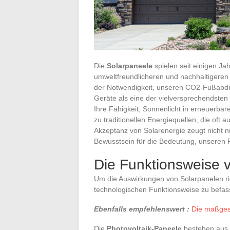
Die
Solarpaneele
spielen seit einigen Ja
umweltfreundlicheren und nachhaltigere
der Notwendigkeit, unseren CO2-Fußabdru
Geräte als eine der vielversprechendsten
Ihre Fähigkeit, Sonnenlicht in erneuerbare
zu traditionellen Energiequellen, die oft 
Akzeptanz von Solarenergie zeugt nicht nu
Bewusstsein für die Bedeutung, unseren 
Die Funktionsweise 
Um die Auswirkungen von Solarpanelen richt
technologischen Funktionsweise zu befas
Ebenfalls empfehlenswert :
Die maßgesc
Die
Photovoltaik-Paneele
bestehen aus S