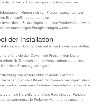
lektrizität keine Treibhausgase und trägt somit zur
 Solarpanelen können sich von Preisschwankungen bei
len Brennstoffimporten befreien.
ne Investition in Solaranlagen kann den Wiederverkaufswert
esse an nachhaltigen Energielösungen wächst.
i der Installation
Installation von Solarpanelen auf einige Hindernisse stoßen.
rriere für viele dar. Obwohl die Preise in den letzten
ion erheblich. Dennoch können verschiedene steuerliche
finanzielle Belastung verringern.
nstrahlung sind weitere entscheidende Faktoren.
 Dächer können die Effizienz der Paneele verringern. Auch
 da einige Regionen mehr Sonnenschein erhalten als andere.
ung durch die Herstellung und das Recycling der Paneele
tig, verantwortungsvolle Praktiken während des gesamten