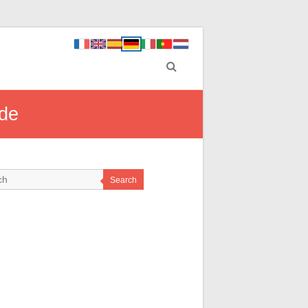
nde
Search