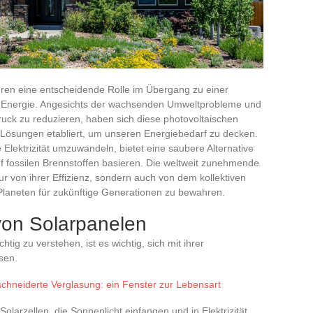
hren eine entscheidende Rolle im Übergang zu einer
n Energie. Angesichts der wachsenden Umweltprobleme und
ck zu reduzieren, haben sich diese photovoltaischen
 Lösungen etabliert, um unseren Energiebedarf zu decken.
 Elektrizität umzuwandeln, bietet eine saubere Alternative
auf fossilen Brennstoffen basieren. Die weltweit zunehmende
r von ihrer Effizienz, sondern auch von dem kollektiven
Planeten für zukünftige Generationen zu bewahren.
von Solarpanelen
ig zu verstehen, ist es wichtig, sich mit ihrer
sen.
hneiderte Verglasung: ein Fenster zur Lebensart
olarzellen, die Sonnenlicht einfangen und in Elektrizität