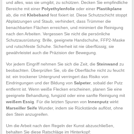
und alles, was sie umgibt, zu schützen. Decken Sie empfindliche
Bereiche mit einer
Polyethylenfolie
oder einer
Plastikplane
ab, die mit
Klebeband
fest fixiert ist. Diese Schutzschicht stoppt
Abplatzungen und Staub, verhindert, dass Trümmer die
benachbarten Flächen erreichen, und minimiert die Reinigung
nach den Arbeiten. Vergessen Sie nicht die persönliche
Schutzausrüstung: Brille, geeignete Handschuhe, FFP2-Maske
und rutschfeste Schuhe. Sicherheit ist nie überflüssig; sie
gewährleistet auch die Präzision der Bewegung.
Vor jedem Eingriff nehmen Sie sich die Zeit, die
Steinwand
zu
beobachten. Überprüfen Sie, ob die Oberfläche nicht zu feucht
ist: ein trockener Untergrund verringert das Risiko von
Eindringungen und der Bildung von
Salpeter
, sobald der Putz
entfernt ist. Wenn weiße Flecken erscheinen, planen Sie eine
geeignete Behandlung, fungizid oder eine sanfte Reinigung mit
weißem Essig
. Für die letzten Spuren von
Innenputz
wirkt
Marseiller Seife
Wunder, indem sie Rückstände auflöst, ohne
den Stein anzugreifen.
Um die Arbeit nach den Regeln der Kunst abzuschließen,
behalten Sie diese Ratschläge im Hinterkopf: