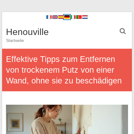
Henouville
Startseite
Effektive Tipps zum Entfernen
von trockenem Putz von einer
Wand, ohne sie zu beschädigen