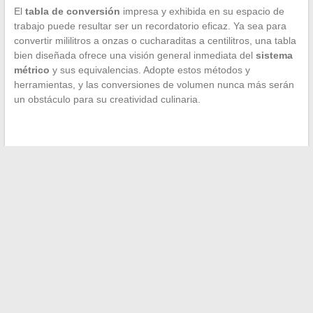
El
tabla de conversión
impresa y exhibida en su espacio de
trabajo puede resultar ser un recordatorio eficaz. Ya sea para
convertir mililitros a onzas o cucharaditas a centilitros, una tabla
bien diseñada ofrece una visión general inmediata del
sistema
métrico
y sus equivalencias. Adopte estos métodos y
herramientas, y las conversiones de volumen nunca más serán
un obstáculo para su creatividad culinaria.
←
La tecnología vial moderna: la eficacia de ciertos
instrumentos de medición
Análisis de las diferentes fuentes de ingresos en e-
commerce: enfoque en el dropshipping
→
Search