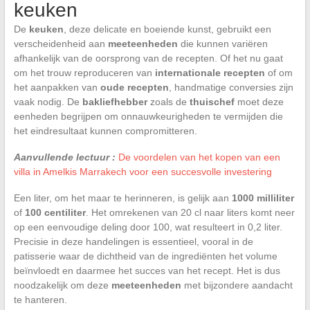
keuken
De
keuken
, deze delicate en boeiende kunst, gebruikt een
verscheidenheid aan
meeteenheden
die kunnen variëren
afhankelijk van de oorsprong van de recepten. Of het nu gaat
om het trouw reproduceren van
internationale recepten
of om
het aanpakken van
oude recepten
, handmatige conversies zijn
vaak nodig. De
bakliefhebber
zoals de
thuischef
moet deze
eenheden begrijpen om onnauwkeurigheden te vermijden die
het eindresultaat kunnen compromitteren.
Aanvullende lectuur :
De voordelen van het kopen van een
villa in Amelkis Marrakech voor een succesvolle investering
Een liter, om het maar te herinneren, is gelijk aan
1000 milliliter
of
100 centiliter
. Het omrekenen van 20 cl naar liters komt neer
op een eenvoudige deling door 100, wat resulteert in 0,2 liter.
Precisie in deze handelingen is essentieel, vooral in de
patisserie waar de dichtheid van de ingrediënten het volume
beïnvloedt en daarmee het succes van het recept. Het is dus
noodzakelijk om deze
meeteenheden
met bijzondere aandacht
te hanteren.