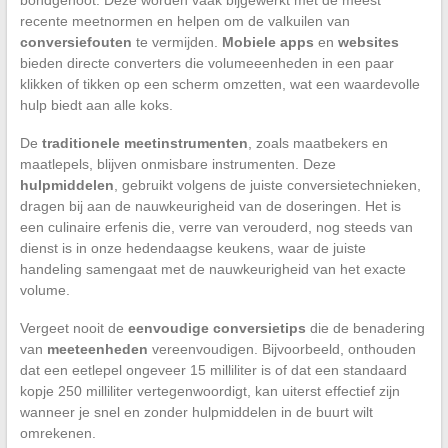
recente meetnormen en helpen om de valkuilen van
conversiefouten
te vermijden.
Mobiele apps
en
websites
bieden directe converters die volumeeenheden in een paar
klikken of tikken op een scherm omzetten, wat een waardevolle
hulp biedt aan alle koks.
De
traditionele meetinstrumenten
, zoals maatbekers en
maatlepels, blijven onmisbare instrumenten. Deze
hulpmiddelen
, gebruikt volgens de juiste conversietechnieken,
dragen bij aan de nauwkeurigheid van de doseringen. Het is
een culinaire erfenis die, verre van verouderd, nog steeds van
dienst is in onze hedendaagse keukens, waar de juiste
handeling samengaat met de nauwkeurigheid van het exacte
volume.
Vergeet nooit de
eenvoudige conversietips
die de benadering
van
meeteenheden
vereenvoudigen. Bijvoorbeeld, onthouden
dat een eetlepel ongeveer 15 milliliter is of dat een standaard
kopje 250 milliliter vertegenwoordigt, kan uiterst effectief zijn
wanneer je snel en zonder hulpmiddelen in de buurt wilt
omrekenen.