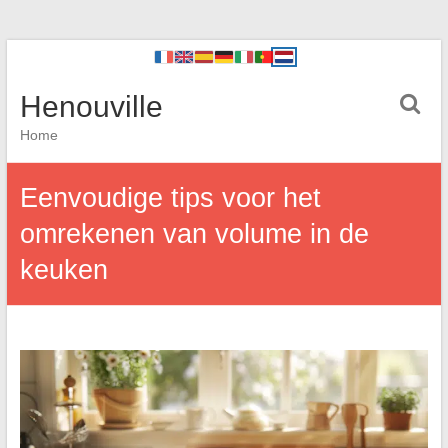
Henouville
Home
Eenvoudige tips voor het
omrekenen van volume in de
keuken