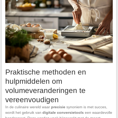
Praktische methoden en
hulpmiddelen om
volumeveranderingen te
vereenvoudigen
In de culinaire wereld waar
precisie
synoniem is met succes,
wordt het gebruik van
digitale conversietools
een waardevolle
bondgenoot. Deze worden vaak bijgewerkt met de meest