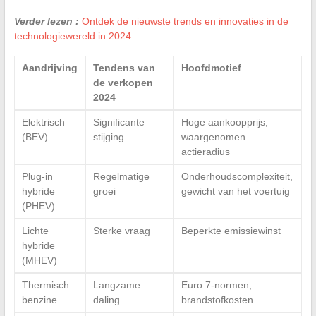
Verder lezen :
Ontdek de nieuwste trends en innovaties in de
technologiewereld in 2024
Aandrijving
Tendens van
Hoofdmotief
de verkopen
2024
Elektrisch
Significante
Hoge aankoopprijs,
(BEV)
stijging
waargenomen
actieradius
Plug-in
Regelmatige
Onderhoudscomplexiteit,
hybride
groei
gewicht van het voertuig
(PHEV)
Lichte
Sterke vraag
Beperkte emissiewinst
hybride
(MHEV)
Thermisch
Langzame
Euro 7-normen,
benzine
daling
brandstofkosten