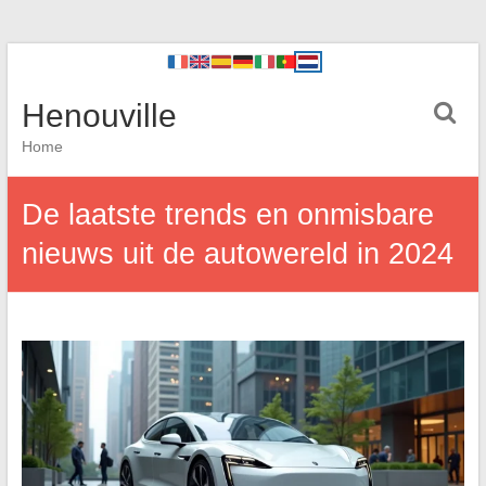
Henouville
Home
De laatste trends en onmisbare
nieuws uit de autowereld in 2024