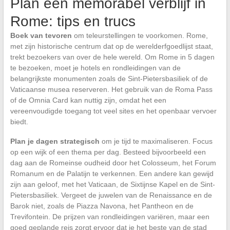
Plan een memorabel verblijf in
Rome: tips en trucs
Boek van tevoren
om teleurstellingen te voorkomen. Rome,
met zijn historische centrum dat op de werelderfgoedlijst staat,
trekt bezoekers van over de hele wereld. Om Rome in 5 dagen
te bezoeken, moet je hotels en rondleidingen van de
belangrijkste monumenten zoals de Sint-Pietersbasiliek of de
Vaticaanse musea reserveren. Het gebruik van de Roma Pass
of de Omnia Card kan nuttig zijn, omdat het een
vereenvoudigde toegang tot veel sites en het openbaar vervoer
biedt.
Plan je dagen strategisch
om je tijd te maximaliseren. Focus
op een wijk of een thema per dag. Besteed bijvoorbeeld een
dag aan de Romeinse oudheid door het Colosseum, het Forum
Romanum en de Palatijn te verkennen. Een andere kan gewijd
zijn aan geloof, met het Vaticaan, de Sixtijnse Kapel en de Sint-
Pietersbasiliek. Vergeet de juwelen van de Renaissance en de
Barok niet, zoals de Piazza Navona, het Pantheon en de
Trevifontein. De prijzen van rondleidingen variëren, maar een
goed geplande reis zorgt ervoor dat je het beste van de stad