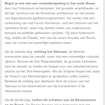
Begin je reis met een onderdompeling in het oude Rome
,
door het Colosseum te bezoeken, het grootste amphitheater uit
die tijd, symbool van de Romeinse architectuur en het toneel
van legendarische gladiatorengevechten. Ga verder met een
verkenning van het Forum Romanum, ooit het centrum van het
openbare leven, waar nog steeds resten van majestueuze
tempels en politieke gebouwen oprijzen. Op deze historische
dag, beklim de Palatijn, een van de zeven heuvels van Rome,
waar de ruïnes van keizerlijke paleizen staan.
Op de tweede dag,
richting het Vaticaan
, de kleinste
soevereine staat ter wereld, maar met een onmetelijke culturele
rijkdom. Bezoek de Sint-Pietersbasiliek, de grootste katholieke
kerk ter wereld, en beklim de koepel voor een adembenemend
uitzicht op het Sint-Pietersplein. Mis de Sixtijnse Kapel niet, waar
de fresco’s van Michelangelo je sprakeloos zullen maken.
Besteed de middag aan slenteren door de tuinen van het
Vaticaan of het bewonderen van de kunstwerken in de
Vaticaanse musea.
Op de derde dag,
verken de schatten van de Renaissance
en de Barok
. De Piazza Navona zal je betoveren met zijn