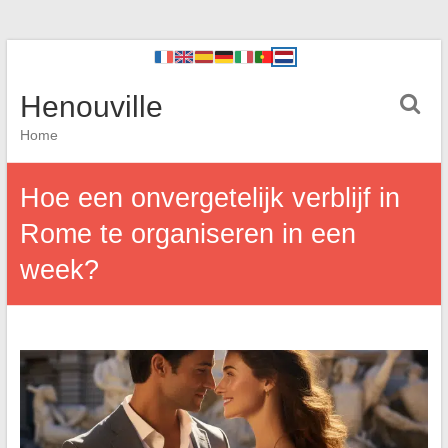
Henouville
Home
Hoe een onvergetelijk verblijf in
Rome te organiseren in een
week?