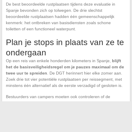
De best beoordeelde rustplaatsen tijdens deze evaluatie in
Spanje bevonden zich op tolwegen. De drie slechtst
beoordeelde rustplaatsen hadden één gemeenschappelijk
kenmerk: het ontbreken van basisdiensten zoals schone
toiletten of een functioneel waterpunt.
Plan je stops in plaats van ze te
ondergaan
Op een reis van enkele honderden kilometers in Spanje,
blijft
het de basisveiligheidsregel om je pauzes maximaal om de
twee uur te spreiden
. De DGT herinnert hier elke zomer aan.
Zoek drie tot vier potentiële rustplaatsen per reissegment, met
minstens één alternatief als de eerste verzadigd of gesloten is.
Bestuurders van campers moeten ook controleren of de
rustplaats grote voertuigen accepteert. Sommige Spaanse
rustplaatsen beperken de toegang tot standaardafmetingen,
zonder duidelijke signalering vooraf.
Het Spaanse snelwegennet biedt echt goede haltes, op