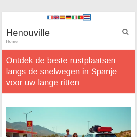
Henouville
Home
Ontdek de beste rustplaatsen
langs de snelwegen in Spanje
voor uw lange ritten