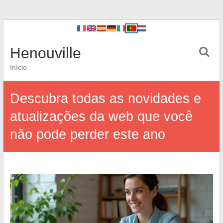
Henouville
Início
Descubra todas as novidades e
atualizações da web que você
não pode perder este ano