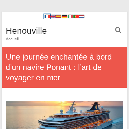
Henouville
Accueil
Une journée enchantée à bord
d’un navire Ponant : l’art de
voyager en mer