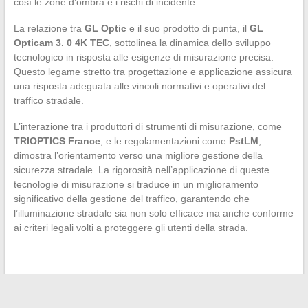
così le zone d’ombra e i rischi di incidente.
La relazione tra
GL Optic
e il suo prodotto di punta, il
GL
Opticam 3. 0 4K TEC
, sottolinea la dinamica dello sviluppo
tecnologico in risposta alle esigenze di misurazione precisa.
Questo legame stretto tra progettazione e applicazione assicura
una risposta adeguata alle vincoli normativi e operativi del
traffico stradale.
L’interazione tra i produttori di strumenti di misurazione, come
TRIOPTICS France
, e le regolamentazioni come
PstLM
,
dimostra l’orientamento verso una migliore gestione della
sicurezza stradale. La rigorosità nell’applicazione di queste
tecnologie di misurazione si traduce in un miglioramento
significativo della gestione del traffico, garantendo che
l’illuminazione stradale sia non solo efficace ma anche conforme
ai criteri legali volti a proteggere gli utenti della strada.
←
I misteri e le leggende delle arti marziali: un’immersione