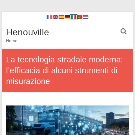
Henouville
Home
La tecnologia stradale moderna:
l’efficacia di alcuni strumenti di
misurazione